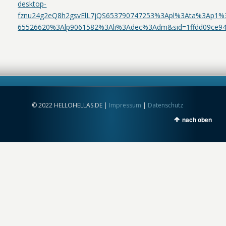
desktop-
fznu24g2eQ8h2gsvElL7jQS653790747253%3Apl%3Ata%3Ap1
65526620%3Alp9061582%3Ali%3Adec%3Adm&sid=1ffdd09ce9447266
© 2022 HELLOHELLAS.DE |
Impressum
|
Datenschutz
nach oben